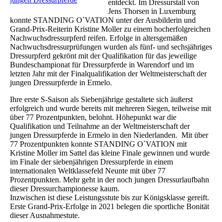
entdeckt. Im Dressurstall von
Jens Thorsen in Luxemburg
konnte STANDING O`VATION unter der Ausbilderin und
Grand-Prix-Reiterin Kristine Moller zu einem hocherfolgreichen
Nachwuchsdressurpferd reifen. Erfolge in altersgemäßen
Nachwuchsdressurprüfungen wurden als fünf- und sechsjähriges
Dressurpferd gekrönt mit der Qualifikation für das jeweilige
Bundeschampionat für Dressurpferde in Warendorf und im
letzten Jahr mit der Finalqualifikation der Weltmeisterschaft der
jungen Dressurpferde in Ermelo.
Ihre erste S-Saison als Siebenjährige gestaltete sich äußerst
erfolgreich und wurde bereits mit mehreren Siegen, teilweise mit
über 77 Prozentpunkten, belohnt. Höhepunkt war die
Qualifikation und Teilnahme an der Weltmeisterschaft der
jungen Dressurpferde in Ermelo in den Niederlanden. Mit über
77 Prozentpunkten konnte STANDING O`VATION mit
Kristine Moller im Sattel das kleine Finale gewinnen und wurde
im Finale der siebenjährigen Dressurpferde in einem
internationalen Weltklassefeld Neunte mit über 77
Prozentpunkten. Mehr geht in der noch jungen Dressurlaufbahn
dieser Dressurchampionesse kaum.
Inzwischen ist diese Leistungsstute bis zur Königsklasse gereift.
Erste Grand-Prix-Erfolge in 2021 belegen die sportliche Bonität
dieser Ausnahmestute.