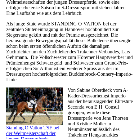
Weltmeisterschaften der jungen Dressurpferde, sowie eine
erfolgreiche erste Saison im S-Dressursport mit sieben Jahren.
Eine Laufbahn wie aus dem Lehrbuch.
Als junge Stute wurde STANDING O`VATION bei der
zentralen Stuteneintragung in Hannover hochbonitiert zur
Siegerstute gekürt und mit der Prämie ausgezeichnet. Die
herausragende Bewegungsqualität dieser Balletteuse überzeugte
schon beim ersten öffentlichen Auftritt die damaligen
Zuchtrichter um den Zuchtleiter des Trakehner Verbandes, Lars
Gehrmann. Die Vollschwester zum Höremer Hauptvererber und
Prämienhengst Schwarzgold und Schwester zum Grand-Prix-
erfolgreichen Sir Arthur ist ein weiterer Spross aus der im
Dressursport hocherfolgreichen Buddenbrock-Connery-Imperio-
Linie.
Von Sabine Oberdieck vom A-
Kader-Dressurhengst Imperio
aus der herausragenden Elitestute
Seconda von E.H. Consul
gezogen, wurde diese
Dressurperle von Jens Thorsen
und Kristine Moller in
Standing O'Vation TSF bei
Neumünster anlässlich des
der Weltmeisterschaft der
Trakehner Hengstmarktes
jungen Dressurpferde