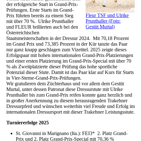
der erfolgreiche Start in Grand-Prix-
Prüfungen. Erste Starts im Grand-
Fleur TSF und Ulrike
Prix führten bereits zu einem Sieg
Prunthaller (Foto:
mit über 70 %. Ulrike Prunthaller
Gestüt Murtal)
und FLEUR brillierten auch bei den
Österreichischen
Staatsmeisterschaften in der Dressur 2024. Mit 70,18 Prozent
im Grand Prix und 73,385 Prozent in der Kür tanzte das Paar
nur ganz knapp geschlagen zum Vizetitel. 2025 zeigte dieses
Erfolgspaar mit hohen internationalen Grand-Prix-Platzierungen
und einer ersten Platzierung im Grand-Prix-Special mit über 70
% als Zweitplatzierte dieser Prüfung das hohe sportliche
Potenzial dieser Stute. Damit ist das Paar klar auf Kurs für Starts
in Vier-Sterne-Grand-Prix-Prüfungen.
Wir gratulieren dem Züchterhaus und vor allem dem Gestüt
Murtal, unter dessen Patronat diese Dressurstute mit Ulrike
Prunthaller bis zum Grand-Prix reifen konnte ganz herzlich und
in großer Anerkennung zu diesem herausragenden Trakehner
Dressurpferd und wünschen weiterhin viel Freude und Erfolg im
internationalen Dressursport mit dieser Trakehner Leistungsstute.
Turniererfolge 2025
St. Giovanni in Marignano (Ita.): FEI3* 2. Platz Grand-
Prix und 2. Platz Grand-Prix-Special mit 70,36 %