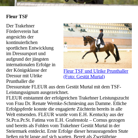
Fleur TSF
Der Trakehner
Förderverein hat
angesichts der
kontinuierlichen
sportlichen Entwicklung
im Dressursport und
aufgrund der jüngsten
internationalen Erfolge in
der Königsklasse der
Fleur TSF und Ulrike Prunthaller
Dressur mit Ulrike
(Foto: Gestüt Murtal)
Prunthaller die
Dressurstute FLEUR aus dem Gestüt Murtal mit dem TSF-
Leistungssignum ausgezeichnet.
FLEUR entstammt der erfolgreichen Trakehner Leistungszucht
von Frau Dr. Renate Wernke-Schmiesing aus Damme. Etliche
Erfolgspferde konnte die engagierte Züchterin bereits in alle
Welt entsenden. FLEUR wurde vom E.H. Kentucky aus der
St.Pr.u.Pr.St. Fatima von E.H. Grafenstolz – Cornus gezogen
und bereits als Fohlen vom Trakehner Gestüt Murtal in der
Steiermark entdeckt. Erste Erfolge dieser herausragenden Stute
ließen nicht lange auf sich warten. Bereit als Zweijährige