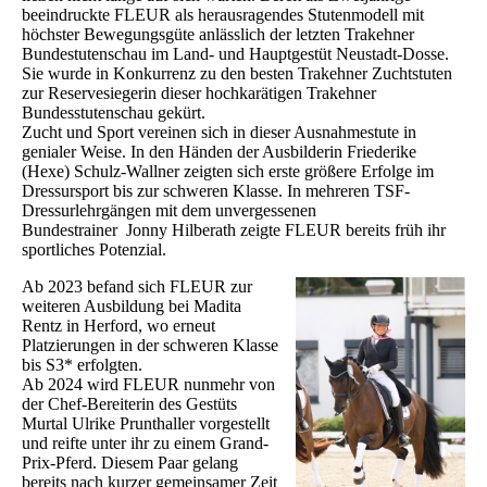
beeindruckte FLEUR als herausragendes Stutenmodell mit
höchster Bewegungsgüte anlässlich der letzten Trakehner
Bundestutenschau im Land- und Hauptgestüt Neustadt-Dosse.
Sie wurde in Konkurrenz zu den besten Trakehner Zuchtstuten
zur Reservesiegerin dieser hochkarätigen Trakehner
Bundesstutenschau gekürt.
Zucht und Sport vereinen sich in dieser Ausnahmestute in
genialer Weise. In den Händen der Ausbilderin Friederike
(Hexe) Schulz-Wallner zeigten sich erste größere Erfolge im
Dressursport bis zur schweren Klasse. In mehreren TSF-
Dressurlehrgängen mit dem unvergessenen
Bundestrainer Jonny Hilberath zeigte FLEUR bereits früh ihr
sportliches Potenzial.
Ab 2023 befand sich FLEUR zur
weiteren Ausbildung bei Madita
Rentz in Herford, wo erneut
Platzierungen in der schweren Klasse
bis S3* erfolgten.
Ab 2024 wird FLEUR nunmehr von
der Chef-Bereiterin des Gestüts
Murtal Ulrike Prunthaller vorgestellt
und reifte unter ihr zu einem Grand-
Prix-Pferd. Diesem Paar gelang
bereits nach kurzer gemeinsamer Zeit