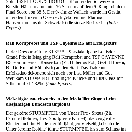
Sohn ISSELHOOK’S IROKO TSF unter der Schweizerin
Kerstin Häusermann unter 56 Startern auf dem 9. Rang mit dem
Final Score von 38,5. Der 9-jährige Wallach wurde im Gestüt
unter den Birken in Österreich geboren und Martina
Häusermann aus der Schweiz ist die stolze Besitzerin.
(Imke
Eppers)
Ralf Kornprobst und TSF Cayenne RS auf Erfolgskurs
In der Dressurprüfung Kl.S*** – Spezialaufgabe Louisdor
Grand Prix in Ising ging Ralf Kornprobst und TSF CAYENNE
RS von Imperio – Kaiserdom (Z.: Hubertus Poll, Gestüt Hörem,
B.: Dr. Roland Böhmisch) an den Start. Das Trakehner
Erfolgsduo dekorierte sich noch vor Lisa Müller und Gut
Wettlkam’s D’avie FRH und Ingrid Klimke und First Class mit
Silber und 71.532%!
(Imke Eppers)
Vielseitigkeitsnachwuchs in den Medaillienrängen beim
diesjährigen Bundeschampionat
Der gekörte STURMPFEIL von Under Fire - Sixtus (Zü.
Familie Blöhmer; Bes. Sportpferde Kurbel) überzeugte die
Richter auch im Finale der fünfjährigen Vielseitigkeitspferde.
Unter Jerome Robine' führte STURMPFEIL bis zum Schluss im