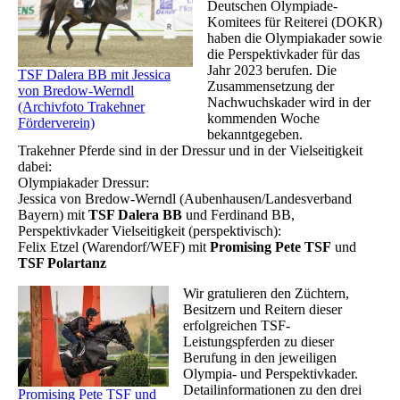
Deutschen Olympiade-
Komitees für Reiterei (DOKR)
haben die Olympiakader sowie
die Perspektivkader für das
Jahr 2023 berufen. Die
TSF Dalera BB mit Jessica
Zusammensetzung der
von Bredow-Werndl
Nachwuchskader wird in der
(Archivfoto Trakehner
kommenden Woche
Förderverein)
bekanntgegeben.
Trakehner Pferde sind in der Dressur und in der Vielseitigkeit
dabei:
Olympiakader Dressur:
Jessica von Bredow-Werndl (Aubenhausen/Landesverband
Bayern) mit
TSF Dalera BB
und Ferdinand BB,
Perspektivkader Vielseitigkeit (perspektivisch):
Felix Etzel (Warendorf/WEF) mit
Promising Pete TSF
und
TSF Polartanz
Wir gratulieren den Züchtern,
Besitzern und Reitern dieser
erfolgreichen TSF-
Leistungspferden zu dieser
Berufung in den jeweiligen
Olympia- und Perspektivkader.
Detailinformationen zu den drei
Promising Pete TSF und