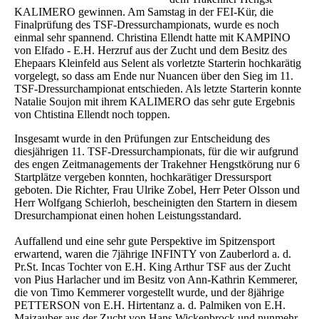
KALIMERO gewinnen. Am Samstag in der FEI-Kür, die
Finalprüfung des TSF-Dressurchampionats, wurde es noch
einmal sehr spannend. Christina Ellendt hatte mit KAMPINO
von Elfado - E.H. Herzruf aus der Zucht und dem Besitz des
Ehepaars Kleinfeld aus Selent als vorletzte Starterin hochkarätig
vorgelegt, so dass am Ende nur Nuancen über den Sieg im 11.
TSF-Dressurchampionat entschieden. Als letzte Starterin konnte
Natalie Soujon mit ihrem KALIMERO das sehr gute Ergebnis
von Chtistina Ellendt noch toppen.
Insgesamt wurde in den Prüfungen zur Entscheidung des
diesjährigen 11. TSF-Dressurchampionats, für die wir aufgrund
des engen Zeitmanagements der Trakehner Hengstkörung nur 6
Startplätze vergeben konnten, hochkarätiger Dressursport
geboten. Die Richter, Frau Ulrike Zobel, Herr Peter Olsson und
Herr Wolfgang Schierloh, bescheinigten den Startern in diesem
Dresurchampionat einen hohen Leistungsstandard.
Auffallend und eine sehr gute Perspektive im Spitzensport
erwartend, waren die 7jährige INFINTY von Zauberlord a. d.
Pr.St. Incas Tochter von E.H. King Arthur TSF aus der Zucht
von Pius Harlacher und im Besitz von Ann-Kathrin Kemmerer,
die von Timo Kemmerer vorgestellt wurde, und der 8jährige
PETTERSON von E.H. Hirtentanz a. d. Palmiken von E.H.
Maizauber aus der Zucht von Hans Wickenbrock und nunmehr