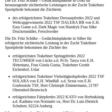
Die Dr. Fritz Schilke – Gedächtnisplakette in Gold für
herausragende züchterische Leistungen in der Zucht Trakehner
Sportpferde bekommt die Züchterin
des erfolgreichsten Trakehner Dressurpferdes 2022 und
Weltcupgewinnerin 2022 TSF DALERA BB von E.H.
Easy Game a.d. Dark Magic von Handryk Frau Silke
Druckenmüller, Ferschweiler
Die Dr. Fritz Schilke – Gedächtnisplakette in Silber für
erfolgreiche züchterische Leistung in der Zucht Trakehner
Sportpferde bekommen die Züchter des
erfolgreichsten Trakehner Springpferdes 2022
TECUMSEH von Lücke a.d. Pr.St. Tarya von E.H.
Hirtentanz, Frau Gisela Gunia, Trakehner Gestüt
Eichenhof, Uslar
erfolgreichsten Trakehner Vielseitigkeitspferdes 2022 TSF
SOLARA von E.H. Windfall a.d. Sexta von E.H.
Grafenstolz TSF, Herr Christoph Zimmermann, 21787
Oberndorf-Bentwisch
erfolgreichsten Fahrpferdes 2022 KATO von Herbstkönig
a.d. Kadmea von Normativ ox, Herr Dr. Lutz-Dietrich
Schubert, 92224 Amberg