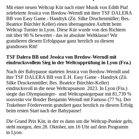
Mit einer neuen Weltcup Kür nach einer Musik von Edith Piaf
zelebrierte Jessica von Bredow-Werndl mit ihrer TSF DALERA
BB von Easy Game - Handryk (Zü. Silke Druchenmüller; Bes.
Beatrice Bürchler Keller) einen überragenden Auftritt beim
Weltcup Turnier in Lyon. Diese Kür wurde von den Richtern
mit über 90 % bewertet - das ist absolute Weltklasse! Wir
gratulieren diesem Erfolgspaar ganz herzlich zu diesem
grandiosen Ritt!
TSF Dalera BB und Jessica von Bredow-Werndl mit
eindrucksvollem Sieg in der Weltcupprüfung in Lyon (Fra.)
Nach der Babypause starteten Jessica von Bredow-Werndl und
ihre TSF DALERA BB von E.H. Easy Game - Handryk (Zü.
Silke Druckenmüller; Bes. Beatrice Bürchler-Keller)
eindrucksvoll in die neue Weltcupsaison 2023. In Lyon (Fra.)
siegte das Olympiasieger- und Weltcupsiegerpaar mit 81,739 %
souverän vor Bruder Benjamin Werndl mit Famoso (77 %). Der
Trakehner Förderverein gratuliert ganz herzlich zu diesem Erfolg
beim ersten Start nach der Babypause!
Die Grand Prix Kür, in der es dann um die Weltcup-Punkte geht,
steht morgen, den 28. Oktober, um 16 Uhr auf dem Programm
in Lyon.