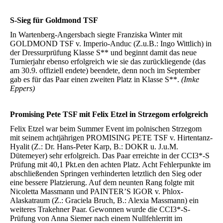
S-Sieg für Goldmond TSF
In Wartenberg-Angersbach siegte Franziska Winter mit
GOLDMOND TSF v. Imperio-Anduc (Z.u.B.: Ingo Wittlich) in
der Dressurprüfung Klasse S** und beginnt damit das neue
Turnierjahr ebenso erfolgreich wie sie das zurückliegende (das
am 30.9. offiziell endete) beendete, denn noch im September
gab es für das Paar einen zweiten Platz in Klasse S**.
(Imke
Eppers)
Promising Pete TSF mit Felix Etzel in Strzegom erfolgreich
Felix Etzel war beim Summer Event im polnischen Strzegom
mit seinem achtjährigen PROMISING PETE TSF v. Hirtentanz-
Hyalit (Z.: Dr. Hans-Peter Karp, B.: DOKR u. J.u.M.
Dütemeyer) sehr erfolgreich. Das Paar erreichte in der CCI3*-S
Prüfung mit 40,1 Pkt.en den achten Platz. Acht Fehlerpunkte im
abschließenden Springen verhinderten letztlich den Sieg oder
eine bessere Platzierung. Auf dem neunten Rang folgte mit
Nicoletta Massmann und PAINTER’S IGOR v. Phlox-
Alaskatraum (Z.: Graciela Bruch, B.: Alexia Massmann) ein
weiteres Trakehner Paar. Gewonnen wurde die CCI3*-S-
Prüfung von Anna Siemer nach einem Nullfehlerritt im