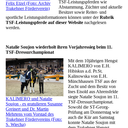
TSF-Leistungspferden wie
Felix Etzel (Foto: Archiv
Abstammung, Züchter und aktuelle
Trakehner Förderverein)
Besitzer sowie Reiter- und
sportliche Leistungsinformationen können unter der
Rubrik
TSF-Leistungspferde auf dieser Website
nachgelesen
werden.
Natalie Soujon wiederholt ihren Vorjahressieg beim 11.
TSF-Dressurchampionat
Mit dem 10jährigen Hengst
KALIMERO von E.H.
Hibiskus a.d. Pr.St.
Kalinowska von E.H.
Münchhausen TSF aus der
Zucht und dem Besitz von
Ines Eisold aus Ahrensfelde
siegte Natalie Soujon im 11.
KALIMERO und Natalie
TSF-Dressurchampionat.
Soujon - es gratulieren Susanne
Sowohl die ST-Georg-
Greinert und Dr. Martin
Prüfung am Donnerstag wie
Mehrtens vom Vorstad des
auch die Kür am Samstag
Trakehner Fördervereins (Foto:
konnte Natalie Soujon mit
S. Wiecha)
dem Trakehner Hengst