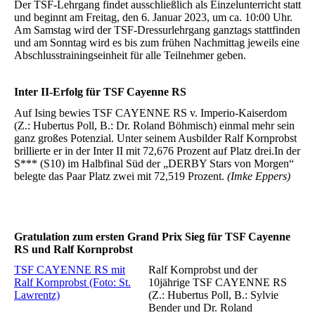
Der TSF-Lehrgang findet ausschließlich als Einzelunterricht statt
und beginnt am Freitag, den 6. Januar 2023, um ca. 10:00 Uhr.
Am Samstag wird der TSF-Dressurlehrgang ganztags stattfinden
und am Sonntag wird es bis zum frühen Nachmittag jeweils eine
Abschlusstrainingseinheit für alle Teilnehmer geben.
Inter II-Erfolg für TSF Cayenne RS
Auf Ising bewies TSF CAYENNE RS v. Imperio-Kaiserdom
(Z.: Hubertus Poll, B.: Dr. Roland Böhmisch) einmal mehr sein
ganz großes Potenzial. Unter seinem Ausbilder Ralf Kornprobst
brillierte er in der Inter II mit 72,676 Prozent auf Platz drei.In der
S*** (S10) im Halbfinal Süd der „DERBY Stars von Morgen“
belegte das Paar Platz zwei mit 72,519 Prozent.
(Imke Eppers)
Gratulation zum ersten Grand Prix Sieg für TSF Cayenne
RS und Ralf Kornprobst
TSF CAYENNE RS mit
Ralf Kornprobst und der
Ralf Kornprobst (Foto: St.
10jährige TSF CAYENNE RS
Lawrentz)
(Z.: Hubertus Poll, B.: Sylvie
Bender und Dr. Roland