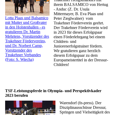
ihrem BALSAMICO von Hertug
- Anduc (Z. Dr. Usula
Mittermayer, B. Eva Plaas und
Lotta Plaas und Balsamico
Peter Zieglwalner) vom
mit Mutter und Großvater
Trakehner Förderverein geehrt.
in den Holstenhallen - es
Der Trakehner Förderverein wird
gratulieren Dr. Martin
in 2023 für dieses Erfolgspaar
Mehrtens, Vorsitzender des
einen Förderlehrgang bei einem
Trakehner Fördervereins,
Children- und
und Dr. Norbert Camp,
Juniorenerfolgstrainer fördern.
Vorsitzender des
Wir gratulieren ganz herzlich
Ttrakehner Verbandes
diesem Erfolgspaar zu dem
(Foto: S. Wiecha)
Europameistertitel in der Dressur-
Children!
TSF-Leistungspferde in Olympia- und Perspektivkader
2023 berufen
Warendorf (fn-press). Der
Disziplinausschüsse Dressur,
Springen und Vielseitigkeit des