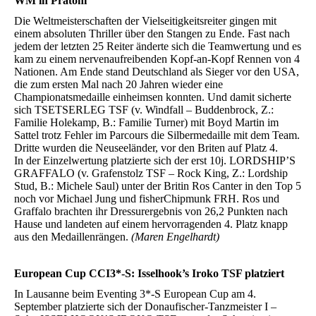
WM in Pratoni
Die Weltmeisterschaften der Vielseitigkeitsreiter gingen mit
einem absoluten Thriller über den Stangen zu Ende. Fast nach
jedem der letzten 25 Reiter änderte sich die Teamwertung und es
kam zu einem nervenaufreibenden Kopf-an-Kopf Rennen von 4
Nationen. Am Ende stand Deutschland als Sieger vor den USA,
die zum ersten Mal nach 20 Jahren wieder eine
Championatsmedaille einheimsen konnten. Und damit sicherte
sich TSETSERLEG TSF (v. Windfall – Buddenbrock, Z.:
Familie Holekamp, B.: Familie Turner) mit Boyd Martin im
Sattel trotz Fehler im Parcours die Silbermedaille mit dem Team.
Dritte wurden die Neuseeländer, vor den Briten auf Platz 4.
In der Einzelwertung platzierte sich der erst 10j. LORDSHIP’S
GRAFFALO (v. Grafenstolz TSF – Rock King, Z.: Lordship
Stud, B.: Michele Saul) unter der Britin Ros Canter in den Top 5
noch vor Michael Jung und fisherChipmunk FRH. Ros und
Graffalo brachten ihr Dressurergebnis von 26,2 Punkten nach
Hause und landeten auf einem hervorragenden 4. Platz knapp
aus den Medaillenrängen.
(Maren Engelhardt)
European Cup CCI3*-S: Isselhook’s Iroko TSF platziert
In Lausanne beim Eventing 3*-S European Cup am 4.
September platzierte sich der Donaufischer-Tanzmeister I –