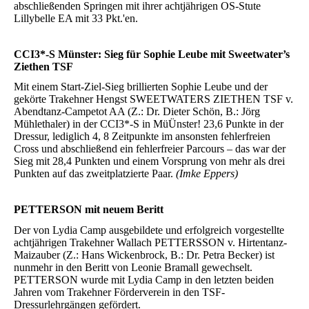
abschließenden Springen mit ihrer achtjährigen OS-Stute
Lillybelle EA mit 33 Pkt.'en.
CCI3*-S Münster: Sieg für Sophie Leube mit Sweetwater’s
Ziethen TSF
Mit einem Start-Ziel-Sieg brillierten Sophie Leube und der
gekörte Trakehner Hengst SWEETWATERS ZIETHEN TSF v.
Abendtanz-Campetot AA (Z.: Dr. Dieter Schön, B.: Jörg
Mühlethaler) in der CCI3*-S in MüÜnster! 23,6 Punkte in der
Dressur, lediglich 4, 8 Zeitpunkte im ansonsten fehlerfreien
Cross und abschließend ein fehlerfreier Parcours – das war der
Sieg mit 28,4 Punkten und einem Vorsprung von mehr als drei
Punkten auf das zweitplatzierte Paar.
(Imke Eppers)
PETTERSON mit neuem Beritt
Der von Lydia Camp ausgebildete und erfolgreich vorgestellte
achtjährigen Trakehner Wallach PETTERSSON v. Hirtentanz-
Maizauber (Z.: Hans Wickenbrock, B.: Dr. Petra Becker) ist
nunmehr in den Beritt von Leonie Bramall gewechselt.
PETTERSON wurde mit Lydia Camp in den letzten beiden
Jahren vom Trakehner Förderverein in den TSF-
Dressurlehrgängen gefördert.