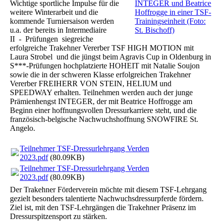
Wichtige sportliche Impulse für die
INTEGER und Beatrice
weitere Winterarbeit und die
Hoffrogge in einer TSF-
kommende Turniersaison werden
Trainingseinheit (Foto:
u.a. der bereits in Intermediaire
St. Bischoff)
II - Prüfungen siegreiche
erfolgreiche Trakehner Vererber TSF HIGH MOTION mit
Laura Strobel und die jüngst beim Agravis Cup in Oldenburg in
S***-Prüfungen hochplatzierte HOHEIT mit Natalie Soujon
sowie die in der schweren Klasse erfolgreichen Trakehner
Vererber FREIHERR VON STEIN, HELIUM und
SPEEDWAY erhalten. Teilnehmen werden auch der junge
Prämienhengst INTEGER, der mit Beatrice Hoffrogge am
Beginn einer hoffnungsvollen Dressurkarriere steht, und die
französisch-belgische Nachwuchshoffnung SNOWFIRE St.
Angelo.
Teilnehmer TSF-Dressurlehrgang Verden
2023.pdf
(80.09KB)
Teilnehmer TSF-Dressurlehrgang Verden
2023.pdf
(80.09KB)
Der Trakehner Förderverein möchte mit diesem TSF-Lehrgang
gezielt besonders talentierte Nachwuchsdressurpferde fördern.
Ziel ist, mit den TSF-Lehrgängen die Trakehner Präsenz im
Dressurspitzensport zu stärken.