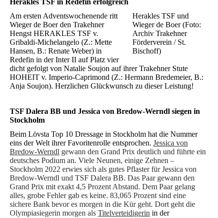
Herakles TSF in Redefin erfolgreich
Am ersten Adventswochenende ritt
Herakles TSF und
Wieger de Boer den Trakehner
Wieger de Boer (Foto:
Hengst HERAKLES TSF v.
Archiv Trakehner
Gribaldi-Michelangelo (Z.: Mette
Förderverein / St.
Hansen, B.: Renate Weber) in
Bischoff)
Redefin in der Inter II auf Platz vier
dicht gefolgt von Natalie Soujon auf ihrer Trakehner Stute
HOHEIT v. Imperio-Caprimond (Z.: Hermann Bredemeier, B.:
Anja Soujon). Herzlichen Glückwunsch zu dieser Leistung!
TSF Dalera BB und Jessica von Bredow-Werndl siegen in
Stockholm
Beim Lövsta Top 10 Dressage in Stockholm hat die Nummer
eins der Welt ihrer Favoritenrolle entsprochen.
Jessica von
Bredow-Werndl
gewann den Grand Prix deutlich und führte ein
deutsches Podium an. Viele Neunen, einige Zehnen –
Stockholm 2022 erwies sich als gutes Pflaster für Jessica von
Bredow-Werndl und TSF Dalera BB. Das Paar gewann den
Grand Prix mit exakt 4,5 Prozent Abstand. Dem Paar gelang
alles, grobe Fehler gab es keine. 83,065 Prozent sind eine
sichere Bank bevor es morgen in die Kür geht. Dort geht die
Olympiasiegerin morgen als
Titelverteidigerin
in der