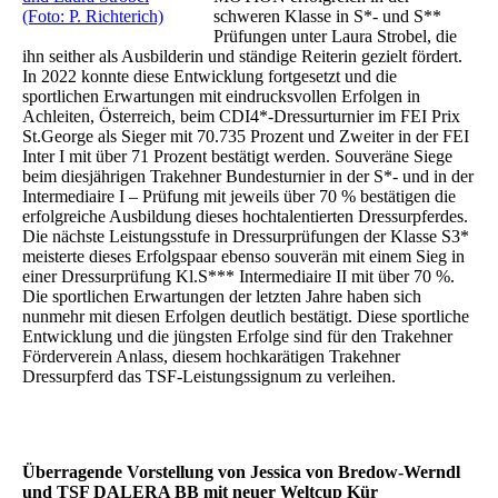
(Foto: P. Richterich)
schweren Klasse in S*- und S**
Prüfungen unter Laura Strobel, die
ihn seither als Ausbilderin und ständige Reiterin gezielt fördert.
In 2022 konnte diese Entwicklung fortgesetzt und die
sportlichen Erwartungen mit eindrucksvollen Erfolgen in
Achleiten, Österreich, beim CDI4*-Dressurturnier im FEI Prix
St.George als Sieger mit 70.735 Prozent und Zweiter in der FEI
Inter I mit über 71 Prozent bestätigt werden. Souveräne Siege
beim diesjährigen Trakehner Bundesturnier in der S*- und in der
Intermediaire I – Prüfung mit jeweils über 70 % bestätigen die
erfolgreiche Ausbildung dieses hochtalentierten Dressurpferdes.
Die nächste Leistungsstufe in Dressurprüfungen der Klasse S3*
meisterte dieses Erfolgspaar ebenso souverän mit einem Sieg in
einer Dressurprüfung Kl.S*** Intermediaire II mit über 70 %.
Die sportlichen Erwartungen der letzten Jahre haben sich
nunmehr mit diesen Erfolgen deutlich bestätigt. Diese sportliche
Entwicklung und die jüngsten Erfolge sind für den Trakehner
Förderverein Anlass, diesem hochkarätigen Trakehner
Dressurpferd das TSF-Leistungssignum zu verleihen.
Überragende Vorstellung von Jessica von Bredow-Werndl
und TSF DALERA BB mit neuer Weltcup Kür