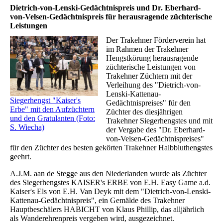
Dietrich-von-Lenski-Gedächtnispreis und Dr. Eberhard-
von-Velsen-Gedächtnispreis für herausragende züchterische
Leistungen
Der Trakehner Förderverein hat
im Rahmen der Trakehner
Hengstkörung herausragende
züchterische Leistungen von
Trakehner Züchtern mit der
Verleihung des "Dietrich-von-
Lenski-Kattenau-
Siegerhengst "Kaiser's
Gedächtnispreises" für den
Erbe" mit den Aufzüchtern
Züchter des diesjährigen
und den Gratulanten (Foto:
Trakehner Siegerhengstes und mit
S. Wiecha)
der Vergabe des "Dr. Eberhard-
von-Velsen-Gedächtnispreises"
für den Züchter des besten gekörten Trakehner Halbbluthengstes
geehrt.
A.J.M. aan de Stegge aus den Niederlanden wurde als Züchter
des Siegerhengstes KAISER's ERBE von E.H. Easy Game a.d.
Kaiser's Els von E.H. Van Deyk mit dem "Dietrich-von-Lenski-
Kattenau-Gedächtnispreis", ein Gemälde des Trakehner
Hauptbeschälers HABICHT von Klaus Phillip, das alljährlich
als Wanderehrenpreis vergeben wird, ausgezeichnet.