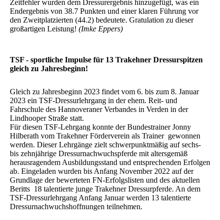
Zeitfehler wurden dem Dressurergebnis hinzugefügt, was ein
Endergebnis von 38.7 Punkten und einer klaren Führung vor
den Zweitplatzierten (44.2) bedeutete. Gratulation zu dieser
großartigen Leistung!
(Imke Eppers)
TSF - sportliche Impulse für 13 Trakehner Dressurspitzen
gleich zu Jahresbeginn!
Gleich zu Jahresbeginn 2023 findet vom 6. bis zum 8. Januar
2023 ein TSF-Dressurlehrgang in der ehem. Reit- und
Fahrschule des Hannoveraner Verbandes in Verden in der
Lindhooper Straße statt.
Für diesen TSF-Lehrgang konnte der Bundestrainer Jonny
Hilberath vom Trakehner Förderverein als Trainer gewonnen
werden. Dieser Lehrgänge zielt schwerpunktmäßig auf sechs-
bis zehnjährige Dressurnachwuchspferde mit altersgemäß
herausragendem Ausbildungsstand und entsprechenden Erfolgen
ab. Eingeladen wurden bis Anfang November 2022 auf der
Grundlage der bewerteten FN-Erfolgslisten und des aktuellen
Beritts 18 talentierte junge Trakehner Dressurpferde. An dem
TSF-Dressurlehrgang Anfang Januar werden 13 talentierte
Dressurnachwuchshoffnungen teilnehmen.