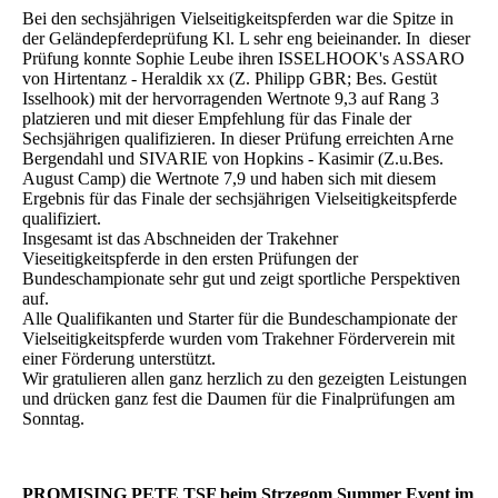
Bei den sechsjährigen Vielseitigkeitspferden war die Spitze in
der Geländepferdeprüfung Kl. L sehr eng beieinander. In dieser
Prüfung konnte Sophie Leube ihren ISSELHOOK's ASSARO
von Hirtentanz - Heraldik xx (Z. Philipp GBR; Bes. Gestüt
Isselhook) mit der hervorragenden Wertnote 9,3 auf Rang 3
platzieren und mit dieser Empfehlung für das Finale der
Sechsjährigen qualifizieren. In dieser Prüfung erreichten Arne
Bergendahl und SIVARIE von Hopkins - Kasimir (Z.u.Bes.
August Camp) die Wertnote 7,9 und haben sich mit diesem
Ergebnis für das Finale der sechsjährigen Vielseitigkeitspferde
qualifiziert.
Insgesamt ist das Abschneiden der Trakehner
Vieseitigkeitspferde in den ersten Prüfungen der
Bundeschampionate sehr gut und zeigt sportliche Perspektiven
auf.
Alle Qualifikanten und Starter für die Bundeschampionate der
Vielseitigkeitspferde wurden vom Trakehner Förderverein mit
einer Förderung unterstützt.
Wir gratulieren allen ganz herzlich zu den gezeigten Leistungen
und drücken ganz fest die Daumen für die Finalprüfungen am
Sonntag.
PROMISING PETE TSF beim Strzegom Summer Event im