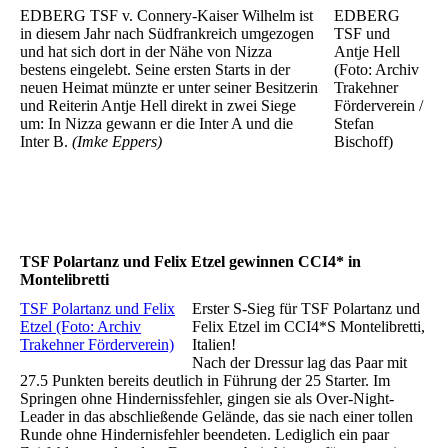
EDBERG TSF v. Connery-Kaiser Wilhelm ist
EDBERG
in diesem Jahr nach Südfrankreich umgezogen
TSF und
und hat sich dort in der Nähe von Nizza
Antje Hell
bestens eingelebt. Seine ersten Starts in der
(Foto: Archiv
neuen Heimat münzte er unter seiner Besitzerin
Trakehner
und Reiterin Antje Hell direkt in zwei Siege
Förderverein /
um: In Nizza gewann er die Inter A und die
Stefan
Inter B.
(Imke Eppers)
Bischoff)
TSF Polartanz und Felix Etzel gewinnen CCI4* in
Montelibretti
TSF Polartanz und Felix
Erster S-Sieg für TSF Polartanz und
Etzel (Foto: Archiv
Felix Etzel im CCI4*S Montelibretti,
Trakehner Förderverein)
Italien!
Nach der Dressur lag das Paar mit
27.5 Punkten bereits deutlich in Führung der 25 Starter. Im
Springen ohne Hindernissfehler, gingen sie als Over-Night-
Leader in das abschließende Gelände, das sie nach einer tollen
Runde ohne Hindernisfehler beendeten. Lediglich ein paar