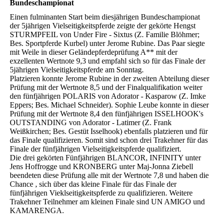
Bundeschampionat
Einen fulminanten Start beim diesjährigen Bundeschampionat
der 5jährigen Vielseitigkeitspferde zeigte der gekörte Hengst
STURMPFEIL von Under Fire - Sixtus (Z. Familie Blöhmer;
Bes. Sportpferde Kurbel) unter Jerome Rubine. Das Paar siegte
mit Weile in dieser Geländepferdeprüfung A** mit der
exzellenten Wertnote 9,3 und empfahl sich so für das Finale der
5jährigen Vielseitigkeitspferde am Sonntag.
Platzieren konnte Jerome Rubine in der zweiten Abteilung dieser
Prüfung mit der Wertnote 8,5 und der Finalqualifikation weiter
den fünfjährigen POLARIS von Adorator - Kasparow (Z. Imke
Eppers; Bes. Michael Schneider). Sophie Leube konnte in dieser
Prüfung mit der Wertnote 8,4 den fünfjährigen ISSELHOOK's
OUTSTANDING von Adorator - Latimer (Z. Frank
Weißkirchen; Bes. Gestüt Isselhook) ebenfalls platzieren und für
das Finale qualifizieren. Somit sind schon drei Trakehner für das
Finale der fünfjährigen Vielseitigkeitspferde qualifiziert.
Die drei gekörten Fünfjährigen BLANCOR, INFINITY unter
Jens Hoffrogge und KRONBERG unter Maj-Jonna Ziebell
beendeten diese Prüfung alle mit der Wertnote 7,8 und haben die
Chance , sich über das kleine Finale für das Finale der
fünfjährigen Vieklseitigkeitspferde zu qualifizieren. Weitere
Trakehner Teilnehmer am kleinen Finale sind UN AMIGO und
KAMARENGA.