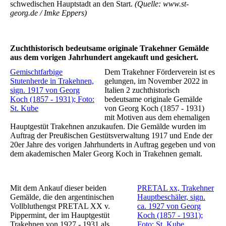
schwedischen Hauptstadt an den Start.
(Quelle: www.st-
georg.de / Imke Eppers)
Zuchthistorisch bedeutsame originale Trakehner Gemälde
aus dem vorigen Jahrhundert angekauft und gesichert.
Gemischtfarbige
Dem Trakehner Förderverein ist es
Stutenherde in Trakehnen,
gelungen, im November 2022 in
sign. 1917 von Georg
Italien 2 zuchthistorisch
Koch (1857 - 1931); Foto:
bedeutsame originale Gemälde
St. Kube
von Georg Koch (1857 - 1931)
mit Motiven aus dem ehemaligen
Hauptgestüt Trakehnen anzukaufen. Die Gemälde wurden im
Auftrag der Preußischen Gestütsverwaltung 1917 und Ende der
20er Jahre des vorigen Jahrhunderts in Auftrag gegeben und von
dem akademischen Maler Georg Koch in Trakehnen gemalt.
Mit dem Ankauf dieser beiden
PRETAL xx, Trakehner
Gemälde, die den argentinischen
Hauptbeschäler, sign.
Vollbluthengst PRETAL XX v.
ca. 1927 von Georg
Pippermint, der im Hauptgestüt
Koch (1857 - 1931);
Trakehnen von 1927 - 1931 als
Foto: St. Kube