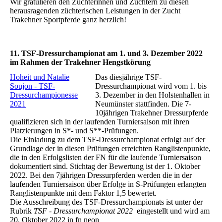
Wir gratulieren den Züchterinnen und Züchtern zu diesen
herausragenden züchterischen Leistungen in der Zucht
Trakehner Sportpferde ganz herzlich!
11. TSF-Dressurchampionat am 1. und 3. Dezember 2022
im Rahmen der Trakehner Hengstkörung
Hoheit und Natalie
Das diesjährige TSF-
Soujon - TSF-
Dressurchampionat wird vom 1. bis
Dressurchampionesse
3. Dezember in den Holstenhallen in
2021
Neumünster stattfinden. Die 7-
10jährigen Trakehner Dressurpferde
qualifizieren sich in der laufenden Turniersaison mit ihren
Platzierungen in S*- und S**-Prüfungen.
Die Einladung zu dem TSF-Dressurchampionat erfolgt auf der
Grundlage der in diesen Prüfungen erreichten Ranglistenpunkte,
die in den Erfolgslisten der FN für die laufende Turniersaison
dokumentiert sind. Stichtag der Bewertung ist der 1. Oktober
2022. Bei den 7jährigen Dressurpferden werden die in der
laufenden Turniersaison über Erfolge in S-Prüfungen erlangten
Ranglistenpunkte mit dem Faktor 1,5 bewertet.
Die Ausschreibung des TSF-Dressurchampionats ist unter der
Rubrik
TSF - Dressurchampionat 2022
eingestellt und wird am
20. Oktober 2022 in fn neon