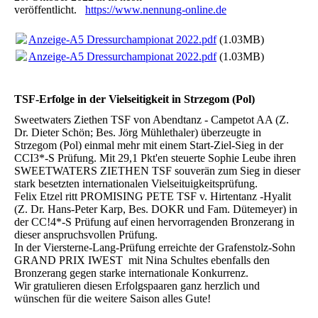
veröffentlicht.
https://www.nennung-online.de
Anzeige-A5 Dressurchampionat 2022.pdf
(1.03MB)
Anzeige-A5 Dressurchampionat 2022.pdf
(1.03MB)
TSF-Erfolge in der Vielseitigkeit in Strzegom (Pol)
Sweetwaters Ziethen TSF von Abendtanz - Campetot AA (Z.
Dr. Dieter Schön; Bes. Jörg Mühlethaler) überzeugte in
Strzegom (Pol) einmal mehr mit einem Start-Ziel-Sieg in der
CCI3*-S Prüfung. Mit 29,1 Pkt'en steuerte Sophie Leube ihren
SWEETWATERS ZIETHEN TSF souverän zum Sieg in dieser
stark besetzten internationalen Vielseituigkeitsprüfung.
Felix Etzel ritt PROMISING PETE TSF v. Hirtentanz -Hyalit
(Z. Dr. Hans-Peter Karp, Bes. DOKR und Fam. Dütemeyer) in
der CC!4*-S Prüfung auf einen hervorragenden Bronzerang in
dieser anspruchsvollen Prüfung.
In der Viersterne-Lang-Prüfung erreichte der Grafenstolz-Sohn
GRAND PRIX IWEST mit Nina Schultes ebenfalls den
Bronzerang gegen starke internationale Konkurrenz.
Wir gratulieren diesen Erfolgspaaren ganz herzlich und
wünschen für die weitere Saison alles Gute!