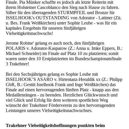
Finale. Pia Münker schaffte es jedoch als letzte Reiterin mit
ihrem Holsteiner Cascoblanco den Sieg nach Hause zu fahren.
Silber für den überragenden STURMPFEIL und Bronze für
ISSELHOOK's OUTSTANDING von Adorator - Latimer (Zü.
u. Bes. Frank Weißkirchen) unter Sophie Leube - was für ein
kapitales Eregebnis für unseren fünfjährigen
Vielseitigkeitsnachwuchs!
Jerome Robine' gelang es auch noch, den fünfjährigen
POLARIS v. Adorator-Kasparow (Z.: Anna u. Imke Eppers, B.:
Michael Schneider) im Finale auf Platz 10 zu platzieren; somit
waren unter den 10 Erstplatzierten im Bundeschampionatsfinale
3 Trakehner!
Bei den Sechsjährigen gelang es Sophie Leube mit
ISSELHOOK’S ASARO v. Hirtentanz-Heraldik xx (Z.: Philipp
GbR, B.: Gestüt Isselhook Frank und Inge Weißkirchen) das
Finale auf einen hervorragenden fünften Platz - knapp aus den
Medaillenrängen - zu beenden. Herzlichen Glückwunsch und
viel Glück und Erfolg für dem weiteren sportlichen Weg
wünscht der Trakehner Förderverein zu den hervorragenden
Leistungen unseres Vielseitigkeitsnachwuchses.
Trakehner Vielseitigkeitshoffnungen punkten beim