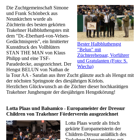
Die Zuchtgemeinschaft Simone
und Frank Schönbeck aus
Neunkirchen wurde als
Züchterin des besten gekörten
Trakehner Halbbluthengstes mit
dem "Dr.-Eberhard-von-Velsen-
Gedächtnispreis", ein limitierter
Bester Halbbluthengst
Kunstdruck des Vollblüters
"Belun" mit
STAN THE MAN von Klaus
Züchterehepaar, Vorführer
Philipp und eine TSF-
und Gratulanten (Foto: S.
Paradedecke, ausgezeichnet. Der
Wiecha)
Hengst BELUN von Nathan de
la Tour AA - Sarafan aus ihrer Zucht glänzte auch als Hengst mit
der nöchsten Springnote des diesjährigen Körlots.
Herzlichen Glückwunsch an die Züchter dieser hochkarätigen
Trakehner Junghengste der diesjährigen Hengstkörung!
Lotta Plaas und Balsamico - Europameister der Dressur
Children von Trakehner Förderverein ausgezeichnet
Lotta Plaas wurde als frisch
gekürte Europameisterin der
Children-Dressur anläßlich des
Trakehner Hengstmarktes mit