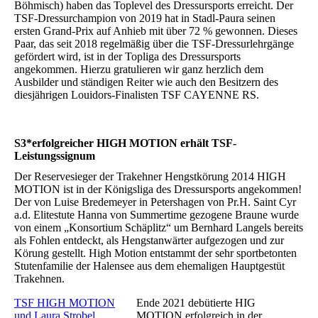
Böhmisch) haben das Toplevel des Dressursports erreicht. Der
TSF-Dressurchampion von 2019 hat in Stadl-Paura seinen
ersten Grand-Prix auf Anhieb mit über 72 % gewonnen. Dieses
Paar, das seit 2018 regelmäßig über die TSF-Dressurlehrgänge
gefördert wird, ist in der Topliga des Dressursports
angekommen. Hierzu gratulieren wir ganz herzlich dem
Ausbilder und ständigen Reiter wie auch den Besitzern des
diesjährigen Louidors-Finalisten TSF CAYENNE RS.
S3*erfolgreicher HIGH MOTION erhält TSF-
Leistungssignum
Der Reservesieger der Trakehner Hengstkörung 2014 HIGH
MOTION ist in der Königsliga des Dressursports angekommen!
Der von Luise Bredemeyer in Petershagen von Pr.H. Saint Cyr
a.d. Elitestute Hanna von Summertime gezogene Braune wurde
von einem „Konsortium Schäplitz“ um Bernhard Langels bereits
als Fohlen entdeckt, als Hengstanwärter aufgezogen und zur
Körung gestellt. High Motion entstammt der sehr sportbetonten
Stutenfamilie der Halensee aus dem ehemaligen Hauptgestüt
Trakehnen.
TSF HIGH MOTION
Ende 2021 debütierte HIG
und Laura Strobel
MOTION erfolgreich in der