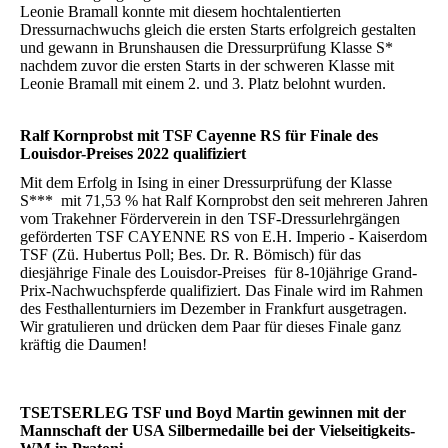
Leonie Bramall konnte mit diesem hochtalentierten
Dressurnachwuchs gleich die ersten Starts erfolgreich gestalten
und gewann in Brunshausen die Dressurprüfung Klasse S*
nachdem zuvor die ersten Starts in der schweren Klasse mit
Leonie Bramall mit einem 2. und 3. Platz belohnt wurden.
Ralf Kornprobst mit TSF Cayenne RS für Finale des
Louisdor-Preises 2022 qualifiziert
Mit dem Erfolg in Ising in einer Dressurprüfung der Klasse
S*** mit 71,53 % hat Ralf Kornprobst den seit mehreren Jahren
vom Trakehner Förderverein in den TSF-Dressurlehrgängen
geförderten TSF CAYENNE RS von E.H. Imperio - Kaiserdom
TSF (Zü. Hubertus Poll; Bes. Dr. R. Bömisch) für das
diesjährige Finale des Louisdor-Preises für 8-10jährige Grand-
Prix-Nachwuchspferde qualifiziert. Das Finale wird im Rahmen
des Festhallenturniers im Dezember in Frankfurt ausgetragen.
Wir gratulieren und drücken dem Paar für dieses Finale ganz
kräftig die Daumen!
TSETSERLEG TSF und Boyd Martin gewinnen mit der
Mannschaft der USA Silbermedaille bei der Vielseitigkeits-