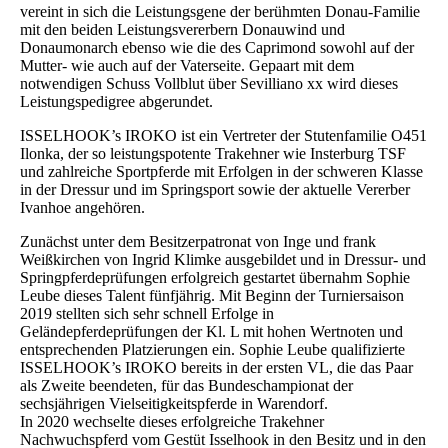
vereint in sich die Leistungsgene der berühmten Donau-Familie
mit den beiden Leistungsvererbern Donauwind und
Donaumonarch ebenso wie die des Caprimond sowohl auf der
Mutter- wie auch auf der Vaterseite. Gepaart mit dem
notwendigen Schuss Vollblut über Sevilliano xx wird dieses
Leistungspedigree abgerundet.
ISSELHOOK’s IROKO ist ein Vertreter der Stutenfamilie O451
Ilonka, der so leistungspotente Trakehner wie Insterburg TSF
und zahlreiche Sportpferde mit Erfolgen in der schweren Klasse
in der Dressur und im Springsport sowie der aktuelle Vererber
Ivanhoe angehören.
Zunächst unter dem Besitzerpatronat von Inge und frank
Weißkirchen von Ingrid Klimke ausgebildet und in Dressur- und
Springpferdeprüfungen erfolgreich gestartet übernahm Sophie
Leube dieses Talent fünfjährig. Mit Beginn der Turniersaison
2019 stellten sich sehr schnell Erfolge in
Geländepferdeprüfungen der Kl. L mit hohen Wertnoten und
entsprechenden Platzierungen ein. Sophie Leube qualifizierte
ISSELHOOK’s IROKO bereits in der ersten VL, die das Paar
als Zweite beendeten, für das Bundeschampionat der
sechsjährigen Vielseitigkeitspferde in Warendorf.
In 2020 wechselte dieses erfolgreiche Trakehner
Nachwuchspferd vom Gestüt Isselhook in den Besitz und in den