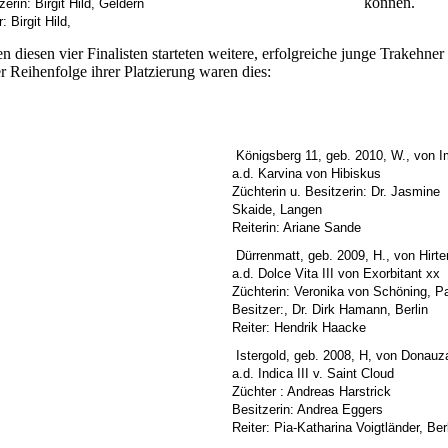
können.
zerin: Birgit Hild, Geldern
: Birgit Hild,
n diesen vier Finalisten starteten weitere, erfolgreiche junge Trakehne
er Reihenfolge ihrer Platzierung waren dies:
Königsberg 11, geb. 2010, W., von I
a.d. Karvina von Hibiskus
Züchterin u. Besitzerin: Dr. Jasmine
Skaide, Langen
Reiterin: Ariane Sande
Dürrenmatt, geb. 2009, H., von Hirt
a.d. Dolce Vita III von Exorbitant xx
Züchterin: Veronika von Schöning, P
Besitzer:, Dr. Dirk Hamann, Berlin
Reiter: Hendrik Haacke
Istergold, geb. 2008, H, von Donauz
a.d. Indica III v. Saint Cloud
Züchter : Andreas Harstrick
Besitzerin: Andrea Eggers
Reiter: Pia-Katharina Voigtländer, Ber