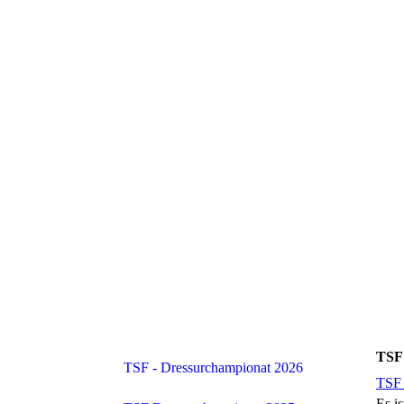
TSF
TSF - Dressurchampionat 2026
TSF 
Es i