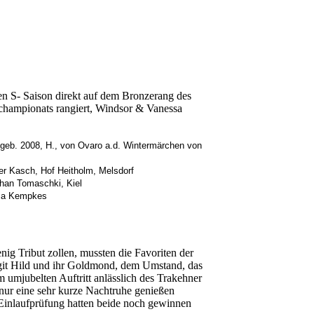
ten S- Saison direkt auf dem Bronzerang des
hampionats rangiert, Windsor & Vanessa
geb. 2008, H., von Ovaro a.d. Wintermärchen von
er Kasch, Hof Heitholm, Melsdorf
phan Tomaschki, Kiel
ssa Kempkes
nig Tribut zollen, mussten die Favoriten der
git Hild und ihr Goldmond, dem Umstand, das
m umjubelten Auftritt anlässlich des Trakehner
nur eine sehr kurze Nachtruhe genießen
 Einlaufprüfung hatten beide noch gewinnen