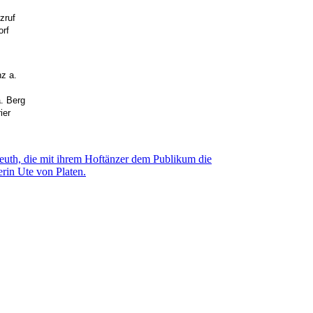
zruf
orf
nz a.
. Berg
ier
Beuth, die mit ihrem Hoftänzer dem Publikum die
erin Ute von Platen.