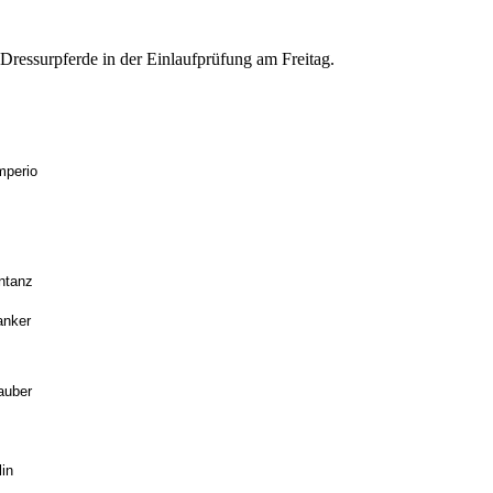
r Dressurpferde in der Einlaufprüfung am Freitag.
mperio
entanz
anker
auber
lin