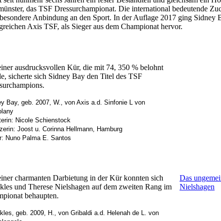
ünster, das TSF Dressurchampionat. Die international bedeutende Zuc
 besondere Anbindung an den Sport. In der Auflage 2017 ging Sidney Ba
lgreichen Axis TSF, als Sieger aus dem Championat hervor.
einer ausdrucksvollen Kür, die mit 74, 350 % belohnt
e, sicherte sich Sidney Bay den Titel des TSF
surchampions.
y Bay, geb. 2007, W., von Axis a.d. Sinfonie L von
olany
erin: Nicole Schienstock
zerin: Joost u. Corinna Hellmann, Hamburg
er: Nuno Palma E. Santos
einer charmanten Darbietung in der Kür konnten sich
Das ungemein
kles und Therese Nielshagen auf dem zweiten Rang im
Nielshagen
pionat behaupten.
kles, geb. 2009, H., von Gribaldi a.d. Helenah de L. von