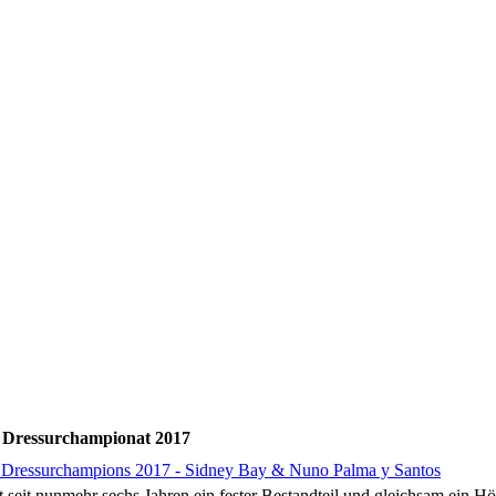
 Dressurchampionat 2017
Dressurchampions 2017 - Sidney Bay & Nuno Palma y Santos
st seit nunmehr sechs Jahren ein fester Bestandteil und gleichsam ein 