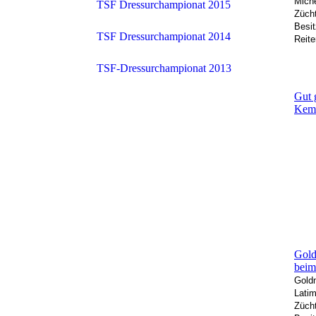
Mich
TSF Dressurchampionat 2015
Züch
Besit
TSF Dressurchampionat 2014
Reite
TSF-Dressurchampionat 2013
Gut 
Kemp
Gold
beim
Goldm
Latim
Zücht