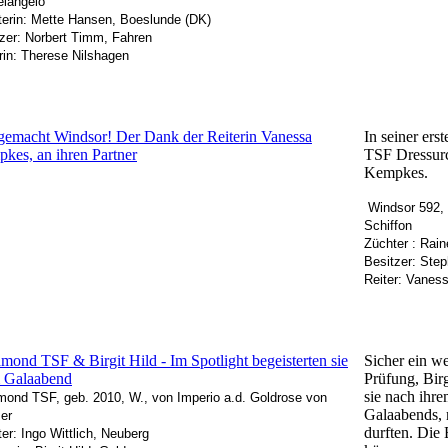
elangelo
terin: Mette Hansen, Boeslunde (DK)
zer: Norbert Timm, Fahren
rin: Therese Nilshagen
gemacht Windsor! Der Dank der Reiterin Vanessa
In seiner ers
kes, an ihren Partner
TSF Dressurc
Kempkes.
Windsor 592, 
Schiffon
Züchter : Rain
Besitzer: Ste
Reiter: Vane
mond TSF & Birgit Hild - Im Spotlight begeisterten sie
Sicher ein we
 Galaabend
Prüfung, Bir
sie nach ihre
ond TSF, geb. 2010, W., von Imperio a.d. Goldrose von
Galaabends, 
er
durften. Die
er: Ingo Wittlich, Neuberg