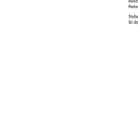
Besit
Reiter
Nebe
In d